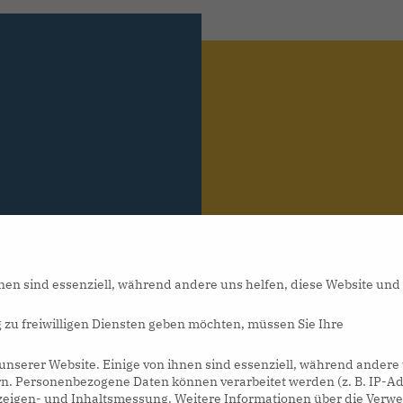
nen sind essenziell, während andere uns helfen, diese Website und
 zu freiwilligen Diensten geben möchten, müssen Sie Ihre
nserer Website. Einige von ihnen sind essenziell, während andere
rn.
Personenbezogene Daten können verarbeitet werden (z. B. IP-Ad
CON
Anzeigen- und Inhaltsmessung.
Weitere Informationen über die Ver