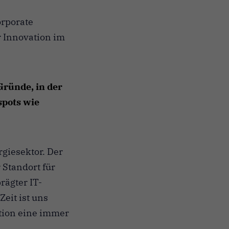
orporate
r Innovation im
Gründe, in der
spots wie
giesektor. Der
 Standort für
rägter IT-
Zeit ist uns
tion eine immer