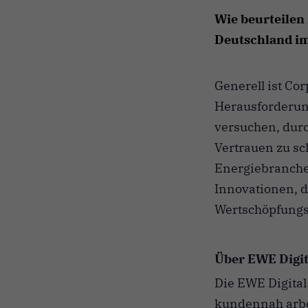
Wie beurteilen 
Deutschland im
Generell ist Co
Herausforderung
versuchen, durc
Vertrauen zu sch
Energiebranche.
Innovationen, d
Wertschöpfungsk
Über EWE Digit
Die EWE Digital
kundennah arbei