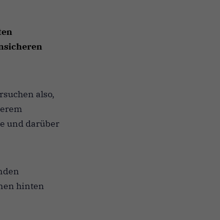
ten
nsicheren
rsuchen also,
serem
he und darüber
unden
onen hinten