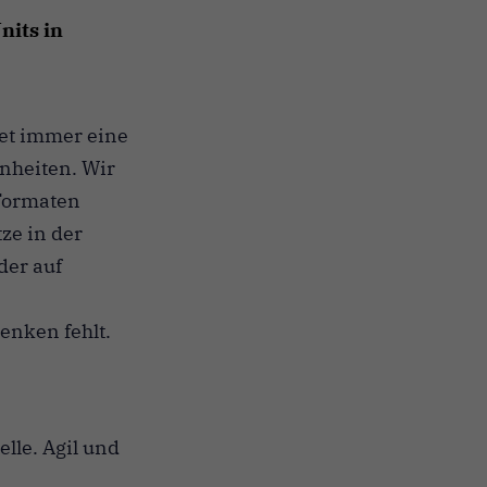
nits in
tet immer eine
inheiten. Wir
 Formaten
tze in der
der auf
enken fehlt.
lle. Agil und