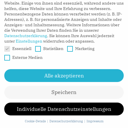
Website. Einige von ihnen sind essenziell, während andere uns
an Google in den Vereinigten Staaten von Amerika
helfen, diese Website und Ihre Erfahrung zu verbessern.
Personenbezogene Daten können verarbeitet werden (z. B. IP-
übertragen. Diese personenbezogenen Daten werden
Adressen), z. B. für personalisierte Anzeigen und Inhalte oder
durch Google in den Vereinigten Staaten von Amerika
Anzeigen- und Inhaltsmessung.
Weitere Informationen über
gespeichert. Google gibt diese über das technische
die Verwendung Ihrer Daten finden Sie in unserer
Datenschutzerklärung
.
Sie können Ihre Auswahl jederzeit
Verfahren erhobenen personenbezogenen Daten
unter
Einstellungen
widerrufen oder anpassen.
unter Umständen an Dritte weiter.
Datenschutzeinstellungen
Essenziell
Statistiken
Marketing
Externe Medien
Die betroffene Person kann die Setzung von Cookies
durch unsere Website, wie oben bereits dargestellt,
Alle akzeptieren
jederzeit mittels einer entsprechenden Einstellung
des genutzten Internetbrowsers verhindern und
Speichern
damit der Setzung von Cookies dauerhaft
widersprechen. Eine solche Einstellung des genutzten
Individuelle Datenschutzeinstellungen
Internetbrowsers würde auch verhindern, dass
Google ein Cookie auf dem
Cookie-Details
Datenschutzerklärung
Impressum
informationstechnologischen System der betroffenen