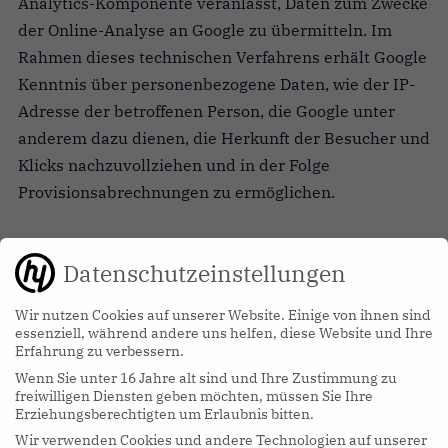
Analytics-Komponente veranlasst, Daten zum Zwecke
der Online-Analyse an Google zu übermitteln. Im
Rahmen dieses technischen Verfahrens erhält Google
Kenntnis über personenbezogene Daten, wie der IP-
Adresse der betroffenen Person, die Google unter
anderem dazu dienen, die Herkunft der Besucher und
Klicks nachzuvollziehen und in der Folge
Provisionsabrechnungen zu ermöglichen.
Mittels des Cookies werden personenbezogene
Datenschutzeinstellungen
Informationen, beispielsweise die Zugriffszeit, der
Ort, von welchem ein Zugriff ausging und die
Wir nutzen Cookies auf unserer Website. Einige von ihnen sind
essenziell, während andere uns helfen, diese Website und Ihre
Häufigkeit der Besuche unserer Website durch die
Erfahrung zu verbessern.
betroffene Person, gespeichert. Bei jedem Besuch
Wenn Sie unter 16 Jahre alt sind und Ihre Zustimmung zu
unserer Websites werden diese personenbezogenen
freiwilligen Diensten geben möchten, müssen Sie Ihre
Erziehungsberechtigten um Erlaubnis bitten.
Daten, einschließlich der IP-Adresse des von der
Wir verwenden Cookies und andere Technologien auf unserer
betroffenen Person genutzten Internetanschlusses,