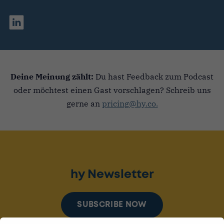
Deine Meinung zählt:
Du hast Feedback zum Podcast
oder möchtest einen Gast vorschlagen? Schreib uns
gerne an
pricing@hy.co.
hy Newsletter
SUBSCRIBE NOW