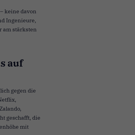
 – keine davon
nd Ingenieure,
r am stärksten
s auf
lich gegen die
etflix,
 Zalando,
t geschafft, die
ugenhöhe mit