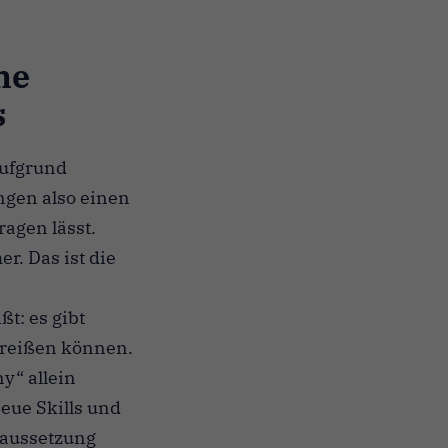
he
s
aufgrund
gen also einen
ragen lässt.
r. Das ist die
t: es gibt
inreißen können.
y“ allein
Neue Skills und
raussetzung