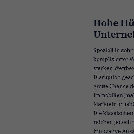
Hohe Hü
Unterneh
Speziell in se
komplizierter 
starken Wettbewe
Disruption gesc
große Chance d
Immobilien(makl
Markteintrittsh
Die klassischen
reichen jedoch n
innovative Ansä