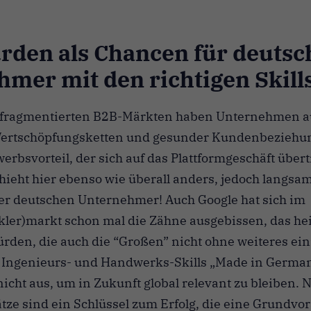
rden als Chancen für deutsc
mer mit den richtigen Skill
hr fragmentierten B2B-Märkten haben Unternehmen 
Wertschöpfungsketten und gesunder Kundenbeziehun
rbsvorteil, der sich auf das Plattformgeschäft übert
hieht hier ebenso wie überall anders, jedoch langsame
er deutschen Unternehmer! Auch Google hat sich im
er)markt schon mal die Zähne ausgebissen, das heiß
ürden, die auch die “Großen” nicht ohne weiteres e
 Ingenieurs- und Handwerks-Skills „Made in German
icht aus, um in Zukunft global relevant zu bleiben. 
tze sind ein Schlüssel zum Erfolg, die eine Grundvo