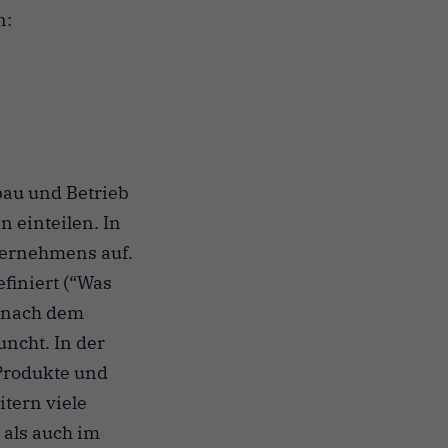
n:
fbau und Betrieb
n einteilen. In
ternehmens auf.
finiert (“Was
e nach dem
uncht. In der
Produkte und
itern viele
 als auch im