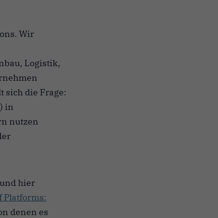
ons. Wir
bau, Logistik,
ternehmen
 sich die Frage:
) in
rn nutzen
der
(und hier
 Platforms:
von denen es