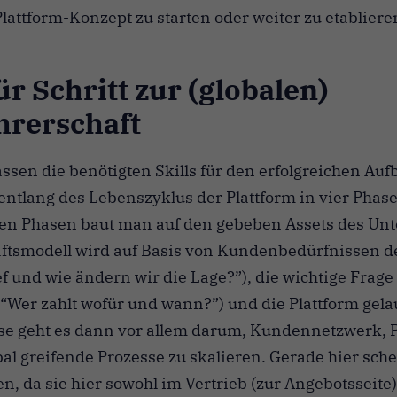
Plattform-Konzept zu starten oder weiter zu etabliere
ür Schritt zur (globalen)
hrerschaft
assen die benötigten Skills für den erfolgreichen Au
entlang des Lebenszyklus der Plattform in vier Phase
den Phasen baut man auf den gebeben Assets des Un
tsmodell wird auf Basis von Kundenbedürfnissen de
ief und wie ändern wir die Lage?”), die wichtige Frag
 (“Wer zahlt wofür und wann?”) und die Plattform gela
e geht es dann vor allem darum, Kundennetzwerk, 
al greifende Prozesse zu skalieren. Gerade hier sche
n, da sie hier sowohl im Vertrieb (zur Angebotsseite)