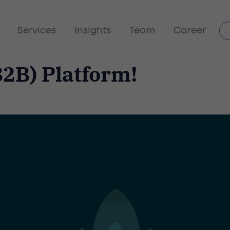
Services
Insights
Team
Career
B2B) Platform!