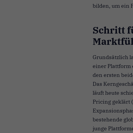
bilden, um ein 
Schritt f
Marktfü
Grundsätzlich l
einer Plattform 
den ersten bei
Das Kerngeschäf
läuft heute sch
Pricing geklärt
Expansionsphas
bestehende glob
junge Plattforme