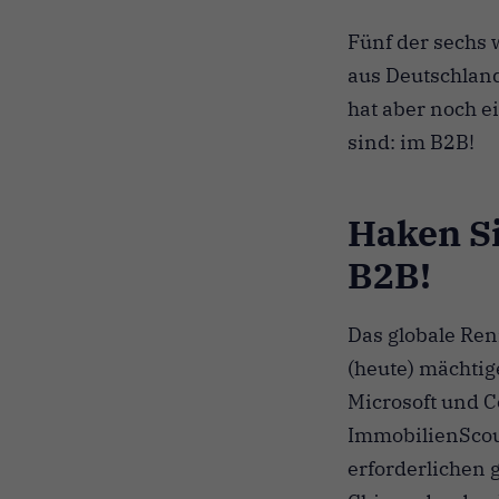
Fünf der sechs 
aus Deutschland
hat aber noch e
sind: im B2B!
Haken Si
B2B!
Das globale Ren
(heute) mächtig
Microsoft und C
ImmobilienScout
erforderlichen g