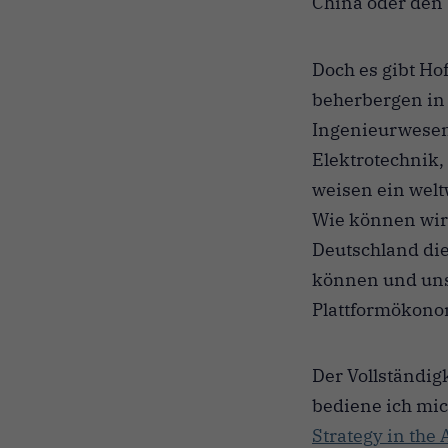
China oder den
Doch es gibt Ho
beherbergen in
Ingenieurwesen
Elektrotechnik
weisen ein welt
Wie können wir 
Deutschland di
können und unse
Plattformökonom
Der Vollständig
bediene ich mi
Strategy in the