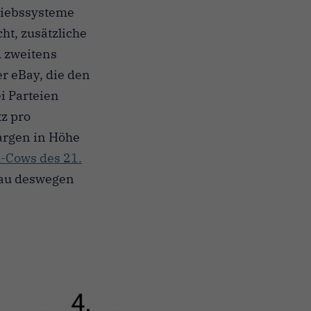
riebssysteme
ht, zusätzliche
d zweitens
r eBay, die den
i Parteien
tz pro
argen in Höhe
h-Cows des 21.
nau deswegen