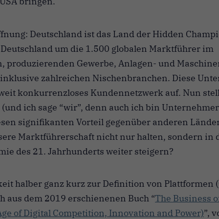
 USA bringen.
ffnung: Deutschland ist das Land der Hidden Champi
 Deutschland um die 1.500 globalen Marktführer im
, produzierenden Gewerbe, Anlagen- und Maschinen
, inklusive zahlreichen Nischenbranchen. Diese Un
weit konkurrenzloses Kundennetzwerk auf. Nun stellt
(und ich sage “wir”, denn auch ich bin Unternehmer
esen signifikanten Vorteil gegenüber anderen Lände
re Marktführerschaft nicht nur halten, sondern in 
ie des 21. Jahrhunderts weiter steigern?
keit halber ganz kurz zur Definition von Plattformen 
ch aus dem 2019 erschienenen Buch “
The Business of
 Age of Digital Competition, Innovation and Power)
”, 