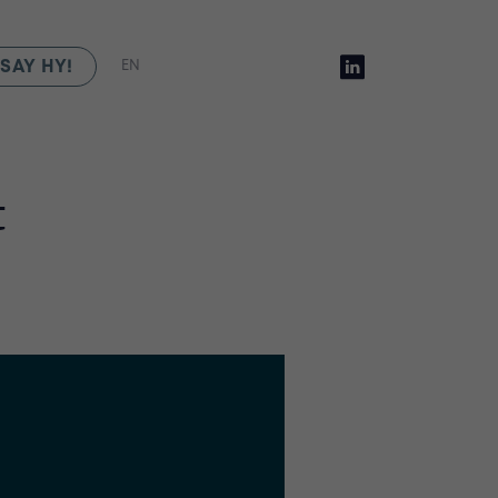
SAY HY!
EN
t