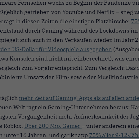
 lineare Fernsehen wuchs zu Beginn der Pandemie u
geblich getrieben von Youtube und Netflix – stieg 
ragt in diesen Zeiten die einstigen Platzhirsche:
75
entstand durch Gaming während des Lockdowns im 
 spiegelt sich auch in den Verkäufen wieder. Im Jahr
rden US-Dollar für Videospiele ausgegeben
(Ausgaben
twa Konsolen sind nicht mit einberechnet), was ei
rgleich zum Vorjahr entspricht. Zum Vergleich: Das i
mbinierte Umsatz der Film- sowie der Musikindustrie
täglich
mehr Zeit auf Gaming-Apps als auf allen an
neuen Welt ragt ein Gaming-Unternehmen heraus: Ka
jüngsten Vergangenheit mehr Aufmerksamkeit der Ju
s Roblox.
Über 200 Mio. Gamer
– unter anderem einem
n unter 16 Jahren, und gar knapp
75% aller 9-12-Jäh