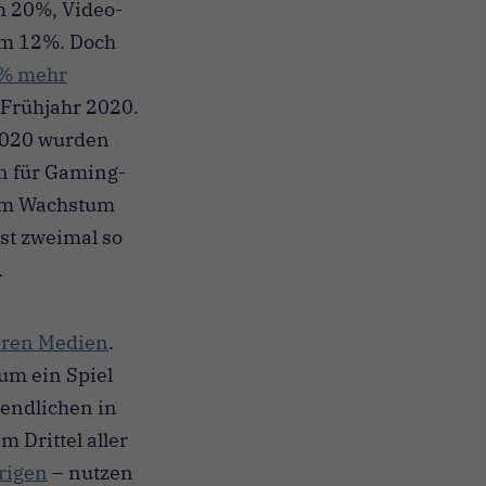
m 20%, Video-
um 12%. Doch
% mehr
Frühjahr 2020.
 2020 wurden
 für Gaming-
nem Wachstum
st zweimal so
.
deren Medien
.
um ein Spiel
gendlichen in
 Drittel aller
rigen
– nutzen