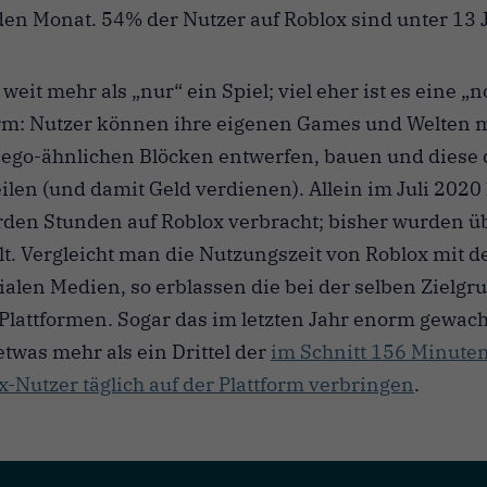
eden Monat.
54% der Nutzer auf Roblox sind unter 13 
 weit mehr als „nur“ ein Spiel; viel eher ist es eine „n
rm: Nutzer können ihre eigenen Games und Welten mi
Lego-ähnlichen Blöcken entwerfen, bauen und diese
ilen (und damit Geld verdienen). Allein im Juli 202
arden Stunden auf Roblox verbracht; bisher wurden ü
lt.
Vergleicht man die Nutzungszeit von Roblox mit d
ialen Medien, so erblassen die bei der selben Zielgr
 Plattformen. Sogar das im letzten Jahr enorm gewa
twas mehr als ein Drittel der
im Schnitt 156 Minuten
x-Nutzer täglich auf der Plattform verbringen
.