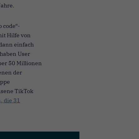
Jahre.
o code“-
t Hilfe von
 dann einfach
0 haben User
ber 50 Millionen
enen der
uppe
chsene TikTok
, die 31