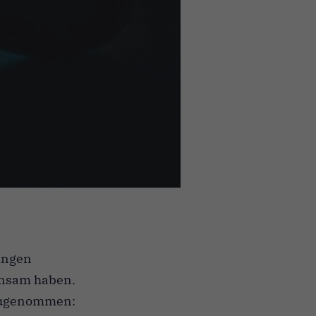
kungen
einsam haben.
 zugenommen: