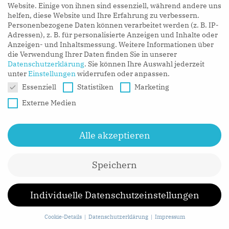
Website. Einige von ihnen sind essenziell, während andere uns
helfen, diese Website und Ihre Erfahrung zu verbessern.
Exkurs
Personenbezogene Daten können verarbeitet werden (z. B. IP-
Adressen), z. B. für personalisierte Anzeigen und Inhalte oder
Anzeigen- und Inhaltsmessung.
Weitere Informationen über
die Verwendung Ihrer Daten finden Sie in unserer
Wie entsteht ein Face Swap?
Datenschutzerklärung
.
Sie können Ihre Auswahl jederzeit
unter
Einstellungen
widerrufen oder anpassen.
Die Produktion eines Deep Fake Face Swaps findet in
Datenschutzeinstellungen
Essenziell
Statistiken
Marketing
üblicherweise in einem sogenannten Autoencoder in
Externe Medien
einem zweistufigen Prozess statt. Ein Autoencoder ist
ein Deep Learning Algorithmus, der eine
komprimierte Repräsentation von gegebenen
Alle akzeptieren
Inhalten (beispielsweise die Reduzierung eines
Gesichts auf die “wesentlichsten” Merkmale) erlernt
Speichern
und dann auf ein Zielmedium projizieren kann. Der
wesentliche Prozess wird dabei in Encoder und
Individuelle Datenschutzeinstellungen
Decoder untergliedert.
Cookie-Details
Datenschutzerklärung
Impressum