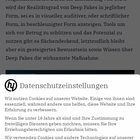
wird der Realitätsgrad von Deep Fakes in jeglicher
Form, sei es in visueller, auditiver, oder schriftlicher
Form, in beschleunigter Form ansteigen. Tools um
sich vor Betrug zu schützen und das Potenzial zu
nutzen gibt es flächendeckend, letztendlich bleibt
aber ein gesteigertes Bewusstsein sowie Wissen über
Deep Fakes die wirksamste Maßnahme.
Datenschutzeinstellungen
Wir nutzen Cookies auf unserer Website. Einige von ihnen sind
essenziell, während andere uns helfen, diese Website und Ihre
Erfahrung zu verbessern.
Wenn Sie unter 16 Jahre alt sind und Ihre Zustimmung zu
freiwilligen Diensten geben möchten, müssen Sie Ihre
Erziehungsberechtigten um Erlaubnis bitten.
Wir verwenden Cookies und andere Technologien auf unserer