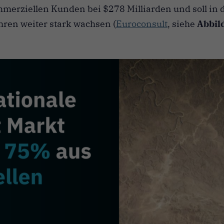
merziellen Kunden bei $278 Milliarden und soll in 
en weiter stark wachsen (
Euroconsult
, siehe
Abbil