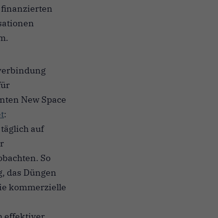
 finanzierten
sationen
um.
tverbindung
für
annten New Space
t
:
täglich auf
r
eobachten. So
g, das Düngen
wie kommerzielle
 effektiver