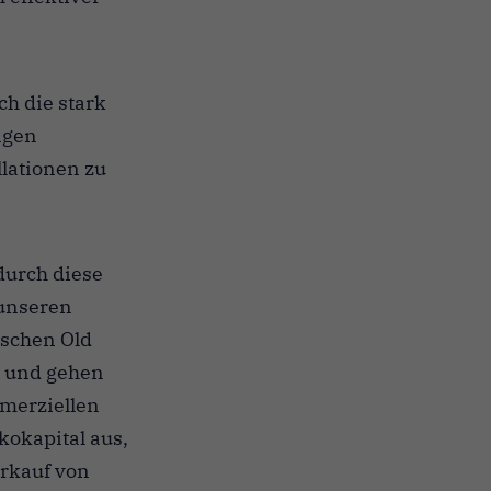
h die stark
ngen
lationen zu
durch diese
 unseren
ischen Old
a und gehen
mmerziellen
kokapital aus,
rkauf von