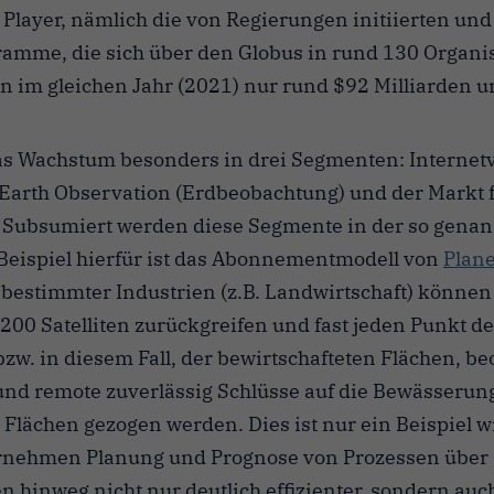
layer, nämlich die von Regierungen initiierten und
amme, die sich über den Globus in rund 130 Organi
ten im gleichen Jahr (2021) nur rund $92 Milliarden 
das Wachstum besonders in drei Segmenten: Interne
, Earth Observation (Erdbeobachtung) und der Markt 
s. Subsumiert werden diese Segmente in der so gen
Beispiel hierfür ist das Abonnementmodell von
Plane
estimmter Industrien (z.B. Landwirtschaft) können 
 200 Satelliten zurückgreifen und fast jeden Punkt de
bzw. in diesem Fall, der bewirtschafteten Flächen, b
und remote zuverlässig Schlüsse auf die Bewässerun
 Flächen gezogen werden. Dies ist nur ein Beispiel 
nehmen Planung und Prognose von Prozessen über
n hinweg nicht nur deutlich effizienter, sondern auch