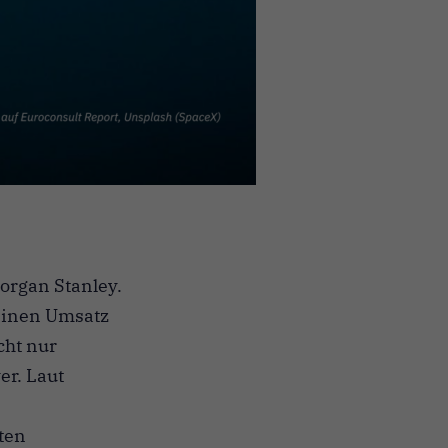
organ Stanley.
 einen Umsatz
cht nur
er. Laut
ten