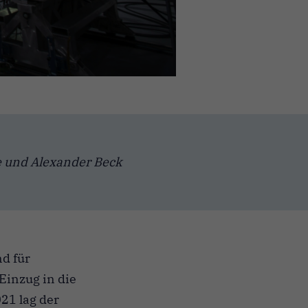
se und Alexander Beck
nd für
Einzug in die
021 lag der