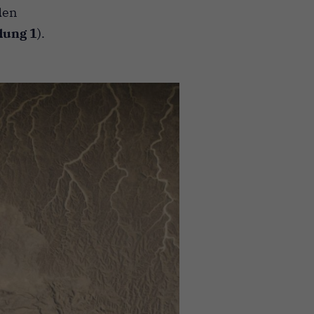
den
dung 1
).