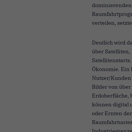
dominierenden P
Raumfahrtprogr
verteilen, setz
Deutlich wird 
über Satelliten
Satellitenstart
Ökonomie. Ein 
Nutzer/Kunden b
Bilder von über
Erdoberfläche, 
können digital 
oder Ernten der
Raumfahrtunter
Industriegrenze