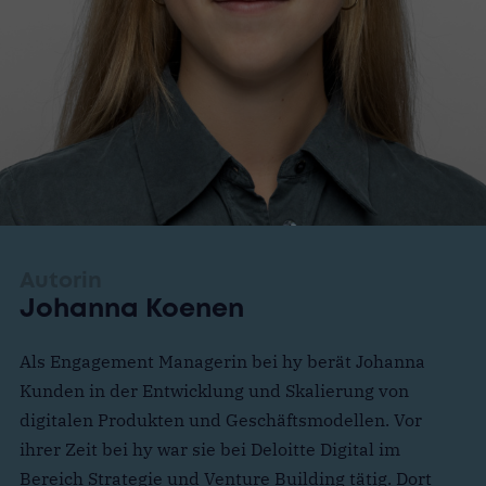
Autorin
Johanna Koenen
Als Engagement Managerin bei hy berät Johanna
Kunden in der Entwicklung und Skalierung von
digitalen Produkten und Geschäftsmodellen. Vor
ihrer Zeit bei hy war sie bei Deloitte Digital im
Bereich Strategie und Venture Building tätig. Dort