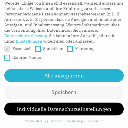
Maren Lüddemann
Website. Einige von ihnen sind essenziell, während andere uns
helfen, diese Website und Ihre Erfahrung zu verbessern.
Personenbezogene Daten können verarbeitet werden (z. B. IP-
Maren Lüddemann ist Senior Consultant bei hy und
Adressen), z. B. für personalisierte Anzeigen und Inhalte oder
berät unsere Kunden bei der Entwicklung und
Anzeigen- und Inhaltsmessung.
Weitere Informationen über
die Verwendung Ihrer Daten finden Sie in unserer
Umsetzung neuer Geschäftsopportunitäten. Vor ihrer
Datenschutzerklärung
.
Sie können Ihre Auswahl jederzeit
Zeit bei hy sammelte Maren hands-on Startup-
unter
Einstellungen
widerrufen oder anpassen.
Erfahrung. Sie arbeitete als Marketing-, PR- und CRM-
Datenschutzeinstellungen
Essenziell
Statistiken
Marketing
Managerin für ein junges Modeunternehmen und
Externe Medien
baute während dieser Zeit eine zweite Marke in enger
Zusammenarbeit mit dem Gründungsteam auf.
Alle akzeptieren
Während des Studiums hat sie bei der Universal
Music Group im Bereich Consumer Insights &
Speichern
Strategic Planning gearbeitet. Maren studierte an der
Católica in Lissabon, an der Freien Universität in
Berlin hat ihren Master in Management & Economics
Individuelle Datenschutzeinstellungen
an der Università Bocconi in Mailand absolviert.
Cookie-Details
Datenschutzerklärung
Impressum
Darüber hinaus sammelte sie Auslandserfahrungen