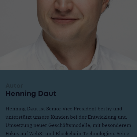
Autor
Henning Daut
Henning Daut ist Senior Vice President bei hy und
unterstützt unsere Kunden bei der Entwicklung und
Umsetzung neuer Geschäftsmodelle, mit besonderem
Fokus auf Web3- und Blockchain-Technologien. Seine