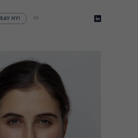
SAY HY!
EN