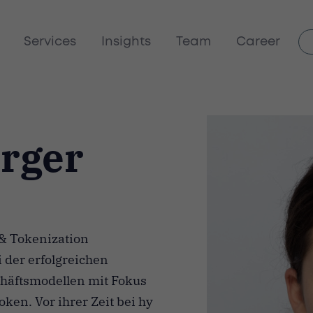
Services
Insights
Team
Career
erger
 & Tokenization
 der erfolgreichen
häftsmodellen mit Fokus
ken. Vor ihrer Zeit bei hy