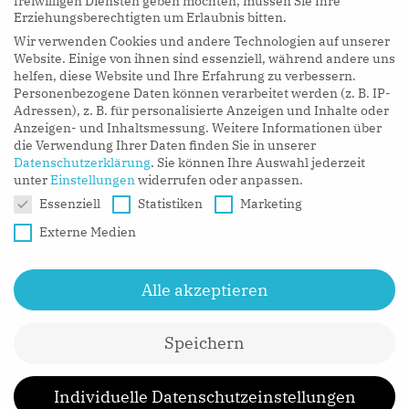
freiwilligen Diensten geben möchten, müssen Sie Ihre
Erziehungsberechtigten um Erlaubnis bitten.
Wir verwenden Cookies und andere Technologien auf unserer
LISTEN NOW
Website. Einige von ihnen sind essenziell, während andere uns
helfen, diese Website und Ihre Erfahrung zu verbessern.
Personenbezogene Daten können verarbeitet werden (z. B. IP-
Adressen), z. B. für personalisierte Anzeigen und Inhalte oder
Anzeigen- und Inhaltsmessung.
Weitere Informationen über
die Verwendung Ihrer Daten finden Sie in unserer
Datenschutzerklärung
.
Sie können Ihre Auswahl jederzeit
unter
Einstellungen
widerrufen oder anpassen.
Datenschutzeinstellungen
Essenziell
Statistiken
Marketing
Externe Medien
Alle akzeptieren
Speichern
CONTACT
MEDIA
IMPRESSUM
Individuelle Datenschutzeinstellungen
DATENSCHUTZ