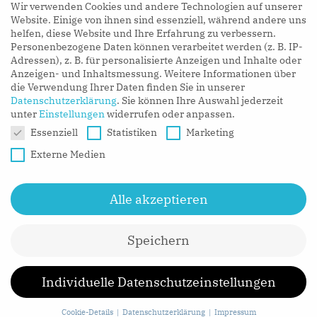
Wir verwenden Cookies und andere Technologien auf unserer
LISTEN NOW
Website. Einige von ihnen sind essenziell, während andere uns
helfen, diese Website und Ihre Erfahrung zu verbessern.
Personenbezogene Daten können verarbeitet werden (z. B. IP-
Adressen), z. B. für personalisierte Anzeigen und Inhalte oder
Anzeigen- und Inhaltsmessung.
Weitere Informationen über
die Verwendung Ihrer Daten finden Sie in unserer
Datenschutzerklärung
.
Sie können Ihre Auswahl jederzeit
unter
Einstellungen
widerrufen oder anpassen.
Datenschutzeinstellungen
Essenziell
Statistiken
Marketing
Externe Medien
Alle akzeptieren
Speichern
CONTACT
MEDIA
IMPRESSUM
Individuelle Datenschutzeinstellungen
DATENSCHUTZ
Cookie-Details
Datenschutzerklärung
Impressum