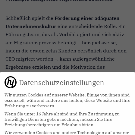
Schließlich spielt die
Förderung einer adäquaten
Unternehmenskultur
eine entscheidende Rolle. Ein
Führungsteam, das als Vorbild agiert und sich aktiv
am Migrationsprozess beteiligt – beispielsweise,
indem die ersten zehn Kunden persönlich durch den
CEO migriert werden –, kann außergewöhnliche
Ergebnisse erzielen und die Motivation des
Vertriebsteams signifikant fördern. Und wenn der
Datenschutzeinstellungen
Launch des Subscription Modells nach langer
Planung endlich ansteht, sollte dies als ein
Wir nutzen Cookies auf unserer Website. Einige von ihnen sind
bedeutendes Ereignis zelebriert werden.
essenziell, während andere uns helfen, diese Website und Ihre
Erfahrung zu verbessern.
Wenn Sie unter 16 Jahre alt sind und Ihre Zustimmung zu
freiwilligen Diensten geben möchten, müssen Sie Ihre
Erziehungsberechtigten um Erlaubnis bitten.
Wir verwenden Cookies und andere Technologien auf unserer