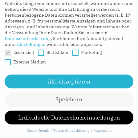
Website. Einige von ihnen sind essenziell, während andere uns
helfen, diese Website und Ihre Erfahrung zu verbessern.
Personenbezogene Daten können verarbeitet werden (z. B. IP-
Adressen), z. B. für personalisierte Anzeigen und Inhalte oder
Anzeigen- und Inhaltsmessung.
Weitere Informationen über
die Verwendung Ihrer Daten finden Sie in unserer
Datenschutzerklärung
.
Sie können Ihre Auswahl jederzeit
unter
Einstellungen
widerrufen oder anpassen.
Datenschutzeinstellungen
Essenziell
Statistiken
Marketing
Schritt 10: Laufendes Reporting
Externe Medien
und ggf. Iteration
Alle akzeptieren
In der Welt der Migration ist es wichtig zu erkennen,
dass keine Ex-ante-Validierung fehlerfrei sein wird.
Daher sollte das Team in der Lage sein, die
Speichern
Migrationspreise und -taktiken laufend anzupassen,
wenn die Umstände es erfordern. Die Fähigkeit, die
Individuelle Datenschutzeinstellungen
sich entwickelnde Migrationslandschaft in Echtzeit zu
Cookie-Details
Datenschutzerklärung
Impressum
verstehen und darauf zu reagieren, ist von