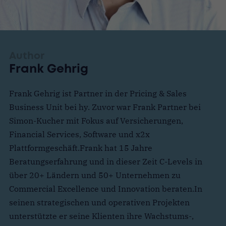
Author
Frank Gehrig
Frank Gehrig ist Partner in der Pricing & Sales
Business Unit bei hy. Zuvor war Frank Partner bei
Simon-Kucher mit Fokus auf Versicherungen,
Financial Services, Software und x2x
Plattformgeschäft.Frank hat 15 Jahre
Beratungserfahrung und in dieser Zeit C-Levels in
über 20+ Ländern und 50+ Unternehmen zu
Commercial Excellence und Innovation beraten.In
seinen strategischen und operativen Projekten
unterstützte er seine Klienten ihre Wachstums-,