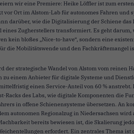
feiern wir eine Premiere: Heike Löffler ist zum ersten
kt vor Ort im Alstom-Lab für autonomes Fahren und s
ann darüber, wie die Digitalisierung der Schiene das 
 eines Zugherstellers transformiert. Es geht darum
n kein bloßes „Nice-to-have“, sondern eine existenz
ür die Mobilitätswende und den Fachkräftemangel is
rd der strategische Wandel von Alstom vom reinen 
 zu einem Anbieter für digitale Systeme und Dienst
mittelfristig einen Service-Anteil von 60 % anstrebt. 
st-Racks des Labs, wie digitale Komponenten die Fu
ührers in offene Schienensysteme übersetzen. An k
dem autonomen Regionalzug in Niedersachsen wird a
Machbarkeit bereits bewiesen ist, die Skalierung jed
Weichentellungen erfordert. Ein zentrales Thema ist 