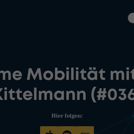
Services
Insights
Team
Career
e Mobilität mit
Kittelmann (#036
Hier folgen: