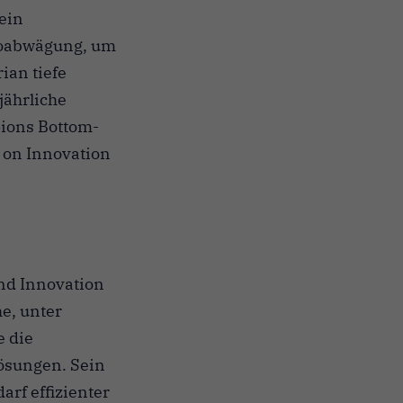
ein
koabwägung, um
ian tiefe
jährliche
pions Bottom-
 on Innovation
und Innovation
e, unter
e die
lösungen. Sein
arf effizienter