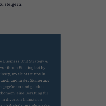
zu steigern.
ie Business Unit Strategy &
vor ihrem Einstieg bei hy
nsey, wo sie Start-ups in
unch und in der Skalierung
 gegründet und geleitet –
udiomem, eine Beratung für
 in diversen Industrien
er 40 digitale und physische