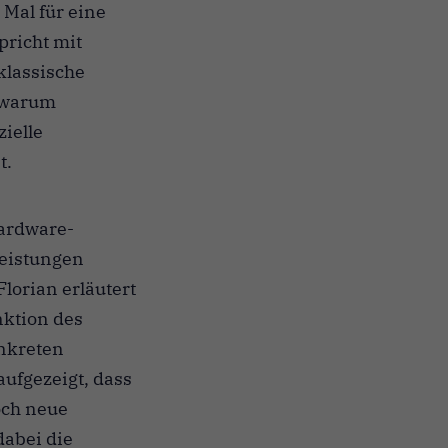
 Mal für eine
pricht mit
klassische
, warum
ielle
t.
Hardware-
leistungen
Florian erläutert
nktion des
onkreten
ufgezeigt, dass
och neue
dabei die