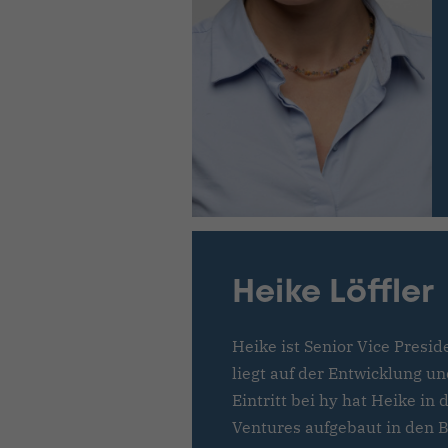
Heike Löffler
Heike ist Senior Vice Presi
liegt auf der Entwicklung 
Eintritt bei hy hat Heike in
Ventures aufgebaut in den B