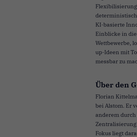
Flexibilisieru
deterministisc
KI-basierte Inn
Einblicke in die
Wettbewerbe, l
up-Ideen mit T
messbar zu ma
Über den G
Florian Kittelm
bei Alstom. Er 
anderem durch s
Zentralisierung
Fokus liegt dar