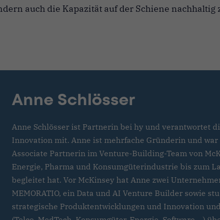
ndern auch die Kapazität auf der Schiene nachhaltig 
Anne Schlösser
Anne Schlösser ist Partnerin bei hy und verantwortet d
Innovation mit. Anne ist mehrfache Gründerin und war 
Associate Partnerin im Venture-Building-Team von McKi
Energie, Pharma und Konsumgüterindustrie bis zum La
begleitet hat. Vor McKinsey hat Anne zwei Unternehmen
MEMORATIO, ein Data und AI Venture Builder sowie st
strategische Produktentwicklungen und Innovation und
(Telco, MedTech, Konsumgüter, Energie, Software,...) üb