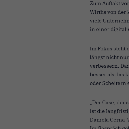
Zum Auftakt von
Wirths von der 
viele Unterneh
in einer digital
Im Fokus steht d
längst nicht nu
verbessern. Dani
besser als das 
oder Scheitern 
„Der Case, der s
ist die langfris
Daniela Cerna-
Im Gespräch ge