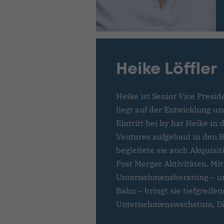
Heike Löffler
Heike ist Senior Vice Presi
liegt auf der Entwicklung 
Eintritt bei hy hat Heike in
Ventures aufgebaut in den B
begleitete sie auch Akquisit
Post Merger Aktivitäten. Mi
Unternehmensberatung – un
Bahn – bringt sie tiefgreife
Unternehmenswachstum, Dig