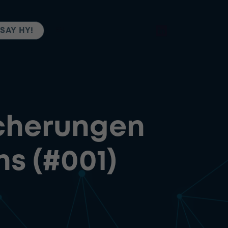
SAY HY!
EN
icherungen
s (#001)