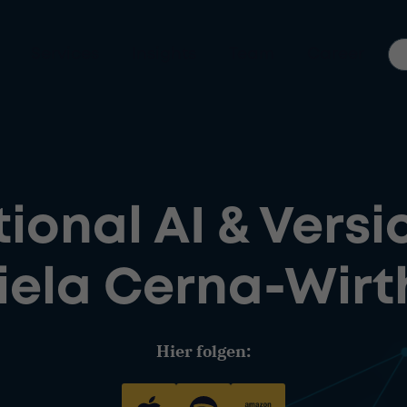
Services
Insights
Team
Career
ional AI & Vers
iela Cerna-Wirth
Hier folgen: