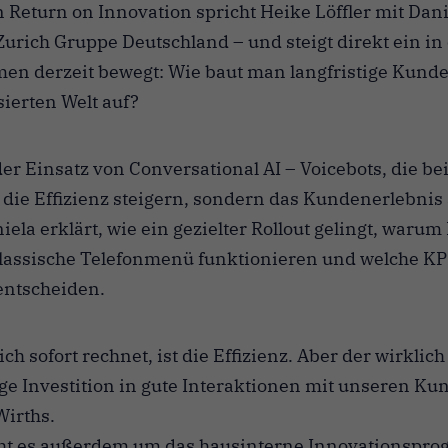
 Return on Innovation spricht Heike Löffler mit Dan
Zurich Gruppe Deutschland – und steigt direkt ein in
men derzeit bewegt: Wie baut man langfristige Kun
isierten Welt auf?
er Einsatz von Conversational AI – Voicebots, die be
r die Effizienz steigern, sondern das Kundenerlebnis 
ela erklärt, wie ein gezielter Rollout gelingt, warum
klassische Telefonmenü funktionieren und welche KPI
entscheiden.
ich sofort rechnet, ist die Effizienz. Aber der wirklic
tige Investition in gute Interaktionen mit unseren Ku
Wirths.
ht es außerdem um das hausinterne Innovationspro