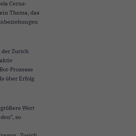
iela Cerna-
 ein Thema, das
denbeziehungen
i der Zurich
aktiv
 Bot-Prozesse
s über Erfolg
h größere Wert
nden”, so
gramm „Zurich