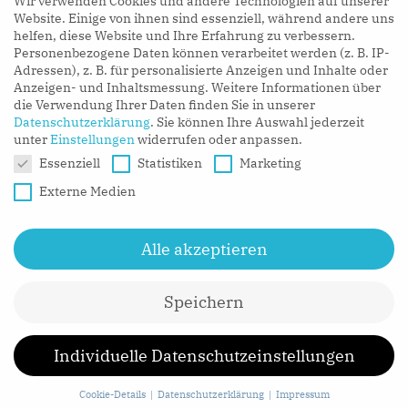
Wir verwenden Cookies und andere Technologien auf unserer
LISTEN NOW
Website. Einige von ihnen sind essenziell, während andere uns
helfen, diese Website und Ihre Erfahrung zu verbessern.
Personenbezogene Daten können verarbeitet werden (z. B. IP-
Adressen), z. B. für personalisierte Anzeigen und Inhalte oder
Anzeigen- und Inhaltsmessung.
Weitere Informationen über
die Verwendung Ihrer Daten finden Sie in unserer
Datenschutzerklärung
.
Sie können Ihre Auswahl jederzeit
unter
Einstellungen
widerrufen oder anpassen.
Datenschutzeinstellungen
Essenziell
Statistiken
Marketing
Externe Medien
Alle akzeptieren
Speichern
CONTACT
MEDIA
IMPRESSUM
Individuelle Datenschutzeinstellungen
DATENSCHUTZ
Cookie-Details
Datenschutzerklärung
Impressum