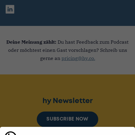
Deine Meinung zählt:
Du hast Feedback zum Podcast
oder möchtest einen Gast vorschlagen? Schreib uns
gerne an
pricing@hy.co.
hy Newsletter
SUBSCRIBE NOW