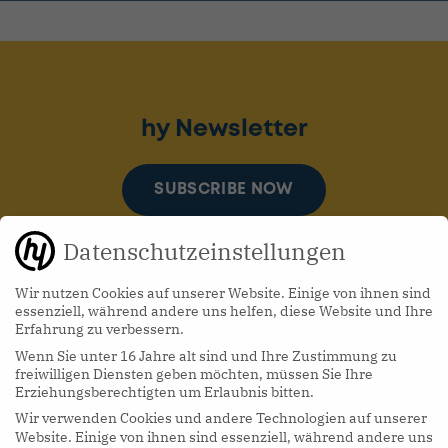
hy Newsletter
SUBSCRIBE NOW
Datenschutzeinstellungen
Wir nutzen Cookies auf unserer Website. Einige von ihnen sind
essenziell, während andere uns helfen, diese Website und Ihre
Erfahrung zu verbessern.
Wenn Sie unter 16 Jahre alt sind und Ihre Zustimmung zu
hy Podcasts
freiwilligen Diensten geben möchten, müssen Sie Ihre
Erziehungsberechtigten um Erlaubnis bitten.
Wir verwenden Cookies und andere Technologien auf unserer
LISTEN NOW
Website. Einige von ihnen sind essenziell, während andere uns