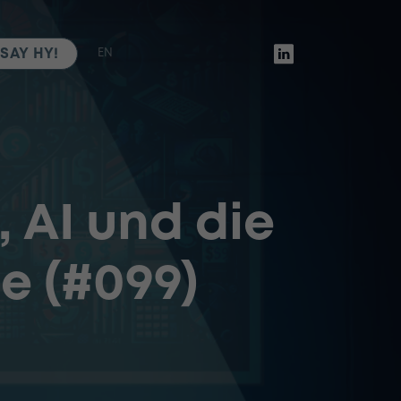
SAY HY!
EN
 AI und die
e (#099)