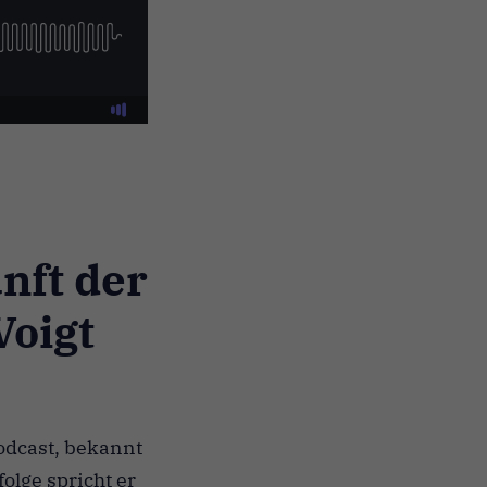
nft der
Voigt
Podcast, bekannt
olge spricht er