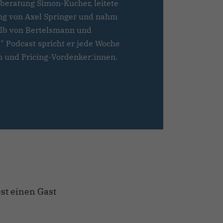
sberatung Simon-Kucher, leitete
ng von Axel Springer und nahm
alb von Bertelsmann und
" Podcast spricht er jede Woche
 und Pricing-Vordenker:innen.
st einen Gast