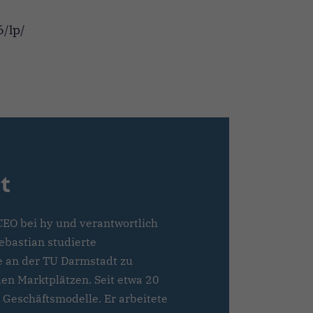
6/lp/
t
-CEO bei hy und verantwortlich
Sebastian studierte
e an der TU Darmstadt zu
len Marktplätzen. Seit etwa 20
e Geschäftsmodelle. Er arbeitete