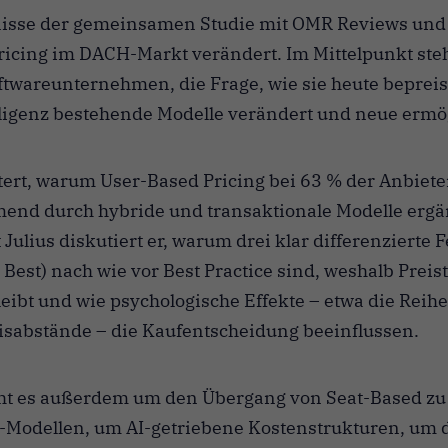
nisse der gemeinsamen Studie mit OMR Reviews und 
ricing im DACH-Markt verändert. Im Mittelpunkt ste
ftwareunternehmen, die Frage, wie sie heute beprei
lligenz bestehende Modelle verändert und neue ermög
tert, warum User-Based Pricing bei 63 % der Anbiet
mend durch hybride und transaktionale Modelle ergä
ulius diskutiert er, warum drei klar differenzierte 
– Best) nach wie vor Best Practice sind, weshalb Prei
eibt und wie psychologische Effekte – etwa die Reihe
isabstände – die Kaufentscheidung beeinflussen.
ht es außerdem um den Übergang von Seat-Based zu
Modellen, um AI-getriebene Kostenstrukturen, um 