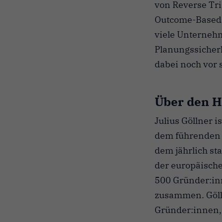
von Reverse Tri
Outcome-Based P
viele Unterneh
Planungssicher
dabei noch vor s
Über den H
Julius Göllner 
dem führenden 
dem jährlich st
der europäische
500 Gründer:inn
zusammen. Gölln
Gründer:innen,