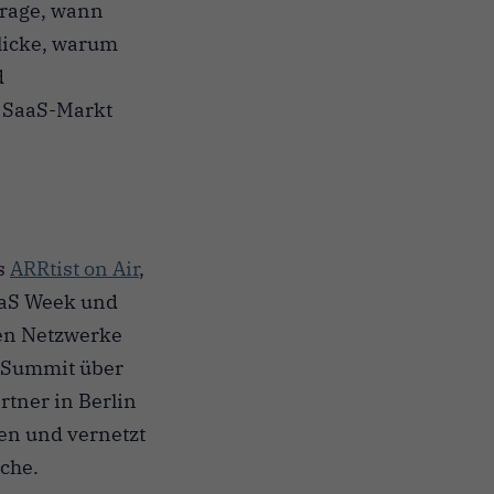
Frage, wann
blicke, warum
d
e SaaS-Markt
ts
ARRtist on Air
,
aaS Week und
len Netzwerke
t Summit über
tner in Berlin
en und vernetzt
che.