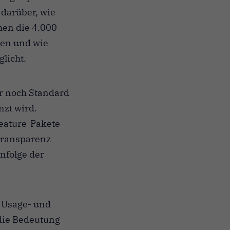
darüber, wie
hen die 4.000
sen und wie
licht.
er noch Standard
nzt wird.
Feature-Pakete
stransparenz
nfolge der
 Usage- und
die Bedeutung