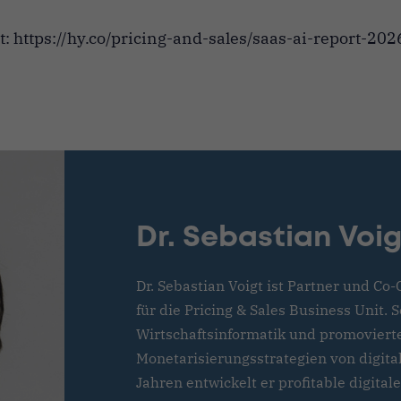
: https://hy.co/pricing-and-sales/saas-ai-report-202
Dr. Sebastian Voig
Dr. Sebastian Voigt ist Partner und Co
für die Pricing & Sales Business Unit. 
Wirtschaftsinformatik und promoviert
Monetarisierungsstrategien von digita
Jahren entwickelt er profitable digital