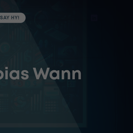
SAY HY!
EN
obias Wann