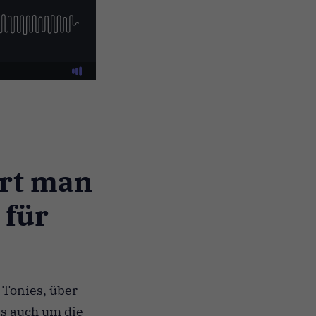
ert man
 für
 Tonies, über
es auch um die