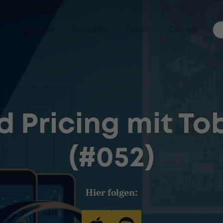
Services
Insights
Team
Career
d Pricing mit T
(#052)
Hier folgen: