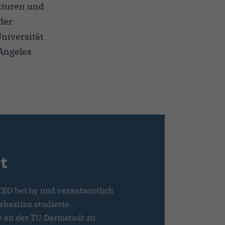
kturen und
der
niversität
 Angeles
t
-CEO bei hy und verantwortlich
Sebastian studierte
e an der TU Darmstadt zu