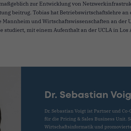
r maßgeblich zur Entwicklung von Netzwerkinfrastru
ng beitrug. Tobias hat Betriebswirtschaftslehre an 
 Mannheim und Wirtschaftswissenschaften an der U
 studiert, mit einem Aufenthalt an der UCLA in Los
Dr. Sebastian Voig
Dr. Sebastian Voigt ist Partner und Co
für die Pricing & Sales Business Unit. 
Wirtschaftsinformatik und promoviert