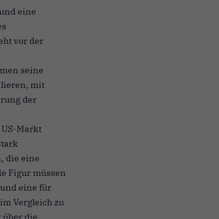
 und eine
es
eht vor der
hmen seine
lieren, mit
erung der
n US-Markt
stark
, die eine
ede Figur müssen
und eine für
 im Vergleich zu
 über die