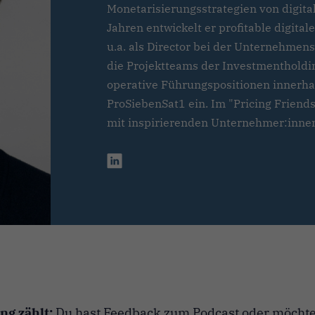
Monetarisierungsstrategien von digita
Jahren entwickelt er profitable digital
u.a. als Director bei der Unternehmen
die Projektteams der Investmentholdi
operative Führungspositionen innerh
ProSiebenSat1 ein. Im "Pricing Friends
mit inspirierenden Unternehmer:innen
g zählt:
Du hast Feedback zum Podcast oder möchte