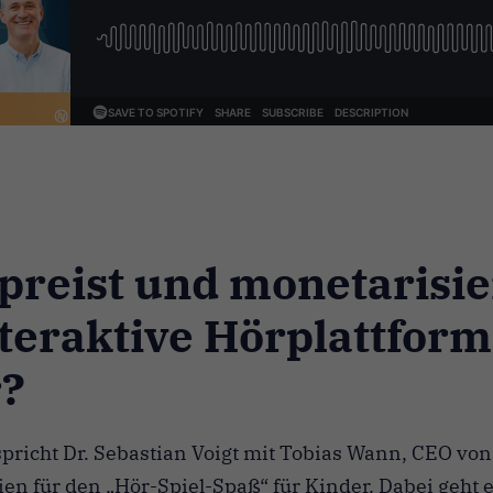
preist und monetarisi
nteraktive Hörplattform
r?
 spricht Dr. Sebastian Voigt mit Tobias Wann, CEO von
gien für den „Hör-Spiel-Spaß“ für Kinder. Dabei geht 