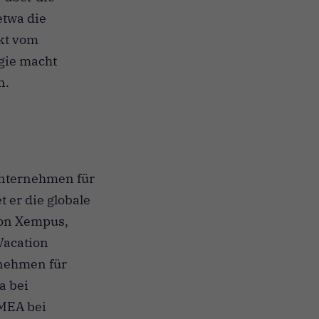
etwa die
kt vom
gie macht
n.
Unternehmen für
t er die globale
von Xempus,
Vacation
rnehmen für
a bei
EMEA bei