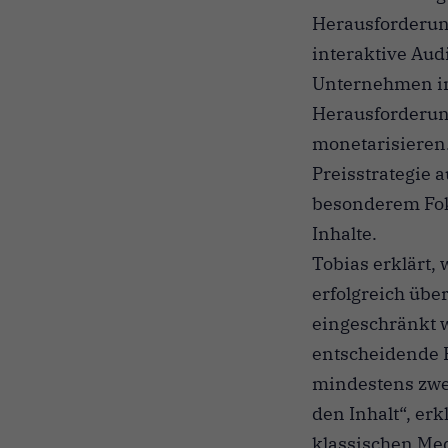
Herausforderung
interaktive Aud
Unternehmen im 
Herausforderun
monetarisieren
Preisstrategie a
besonderem Foku
Inhalte.
Tobias erklärt
erfolgreich über
eingeschränkt w
entscheidende R
mindestens zwei
den Inhalt“, erk
klassischen Med