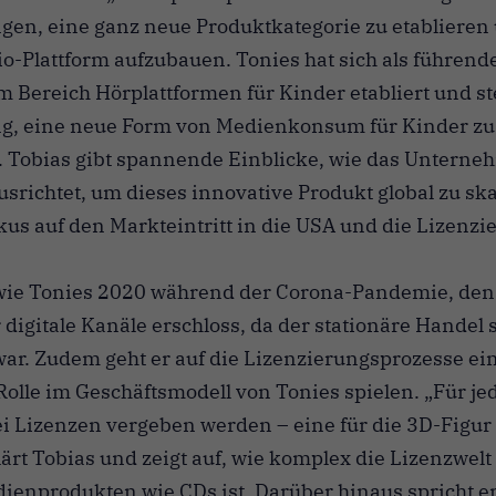
en, eine ganz neue Produktkategorie zu etablieren
io-Plattform aufzubauen. Tonies hat sich als führend
Bereich Hörplattformen für Kinder etabliert und st
g, eine neue Form von Medienkonsum für Kinder zu
. Tobias gibt spannende Einblicke, wie das Unterne
usrichtet, um dieses innovative Produkt global zu ska
s auf den Markteintritt in die USA und die Lizenzi
, wie Tonies 2020 während der Corona-Pandemie, de
 digitale Kanäle erschloss, da der stationäre Handel 
ar. Zudem geht er auf die Lizenzierungsprozesse ein
olle im Geschäftsmodell von Tonies spielen. „Für j
 Lizenzen vergeben werden – eine für die 3D-Figur 
lärt Tobias und zeigt auf, wie komplex die Lizenzwelt
ienprodukten wie CDs ist. Darüber hinaus spricht er