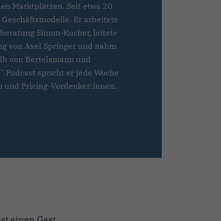
len Marktplätzen. Seit etwa 20
e Geschäftsmodelle. Er arbeitete
sberatung Simon-Kucher, leitete
ng von Axel Springer und nahm
alb von Bertelsmann und
" Podcast spricht er jede Woche
 und Pricing-Vordenker:innen.
st einen Gast