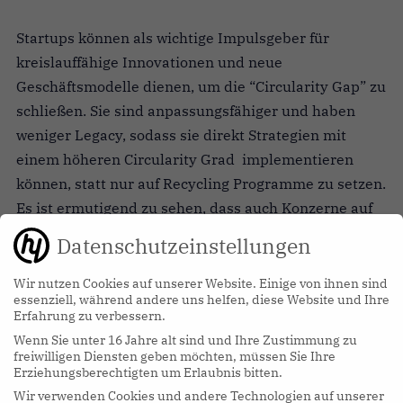
Startups können als wichtige Impulsgeber für
kreislauffähige Innovationen und neue
Geschäftsmodelle dienen, um die “Circularity Gap” zu
schließen. Sie sind anpassungsfähiger und haben
weniger Legacy, sodass sie direkt Strategien mit
einem höheren Circularity Grad implementieren
können, statt nur auf Recycling Programme zu setzen.
Es ist ermutigend zu sehen, dass auch Konzerne auf
Druck von Investoren und Verbrauchern ihre linearen
Datenschutzeinstellungen
Modelle überdenken und beispielsweise mit Startups
zum Aufbau von Sharing Plattformen
Wir nutzen Cookies auf unserer Website. Einige von ihnen sind
essenziell, während andere uns helfen, diese Website und Ihre
zusammenarbeiten. Die Aktivitäten sollten dabei
Erfahrung zu verbessern.
jedoch nicht nur auf medienwirksame Stufen des
Wenn Sie unter 16 Jahre alt sind und Ihre Zustimmung zu
Produktlebenszyklus wie Recycling oder verlängerte
freiwilligen Diensten geben möchten, müssen Sie Ihre
Erziehungsberechtigten um Erlaubnis bitten.
Produktnutzung durch Wiederverkauf fokussiert
Wir verwenden Cookies und andere Technologien auf unserer
werden, sondern auch die emissionsintensiven Stufen