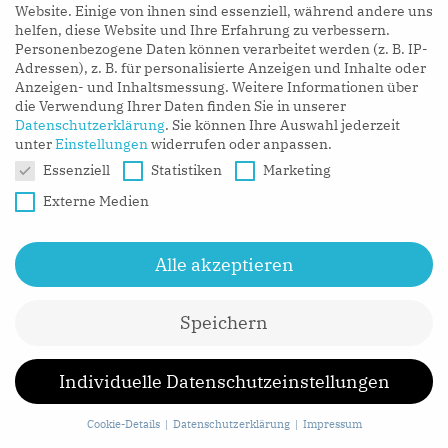
Website. Einige von ihnen sind essenziell, während andere uns
der Rohmaterialherstellung und -weiterverarbeitung
helfen, diese Website und Ihre Erfahrung zu verbessern.
Personenbezogene Daten können verarbeitet werden (z. B. IP-
berücksichtigen. Für Unternehmen wäre es ein erster
Adressen), z. B. für personalisierte Anzeigen und Inhalte oder
Schritt, die größtmöglichen Impact-Hebel bei ihren
Anzeigen- und Inhaltsmessung.
Weitere Informationen über
Produkten zu identifizieren und etablierte Annahmen
die Verwendung Ihrer Daten finden Sie in unserer
Datenschutzerklärung
.
Sie können Ihre Auswahl jederzeit
zu hinterfragen:
unter
Einstellungen
widerrufen oder anpassen.
Datenschutzeinstellungen
Essenziell
Statistiken
Marketing
Möchte mein Kunde das Produkt weiterhin
Externe Medien
besitzen oder käme auch ein Mietmodell infrage?
Können Abfälle durch neue Fertigungsprozesse
Alle akzeptieren
weiter reduziert werden oder wenn nicht, kann aus
diesen möglicherweise ein neues Produkt
Speichern
geschaffen werden?
Sind meine Produkte so designt, dass einzelne
Individuelle Datenschutzeinstellungen
Teile problemlos ausgetauscht und repariert
Cookie-Details
Datenschutzerklärung
Impressum
werden können?