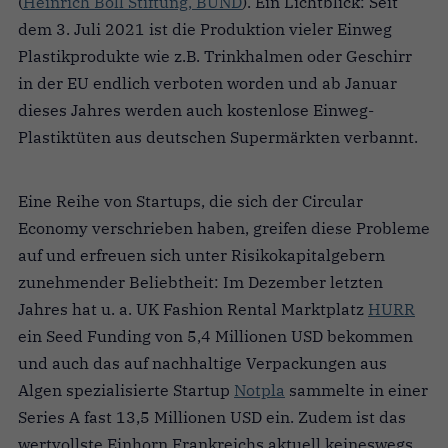
(
Heinrich Böll Stiftung, BUND
). Ein Lichtblick: Seit
dem 3. Juli 2021 ist die Produktion vieler Einweg
Plastikprodukte wie z.B. Trinkhalmen oder Geschirr
in der EU endlich verboten worden und ab Januar
dieses Jahres werden auch kostenlose Einweg-
Plastiktüten aus deutschen Supermärkten verbannt.
Eine Reihe von Startups, die sich der Circular
Economy verschrieben haben, greifen diese Probleme
auf und erfreuen sich unter Risikokapitalgebern
zunehmender Beliebtheit: Im Dezember letzten
Jahres hat u. a. UK Fashion Rental Marktplatz
HURR
ein Seed Funding von 5,4 Millionen USD bekommen
und auch das auf nachhaltige Verpackungen aus
Algen spezialisierte Startup
Notpla
sammelte in einer
Series A fast 13,5 Millionen USD ein. Zudem ist das
wertvollste Einhorn Frankreichs aktuell keineswegs