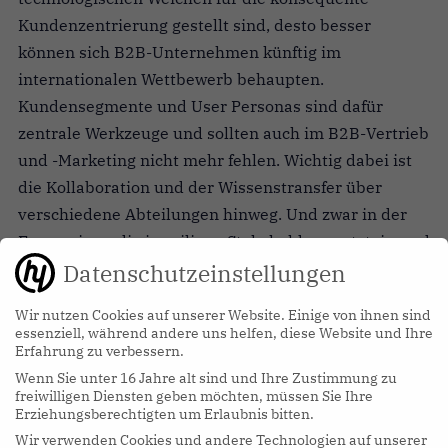
Kundenzentrierung gestellt sind, desto besser
können sich B2B-Unternehmen künftig im
internationalen Wettbewerb behaupten.
Kundensegmente und User Personas sind dafür
zentrale Werkzeuge und sollten auch im B2B-Vertrieb
und -Marketing nicht mehr fehlen. Wichtig dabei ist
die Kollaboration und der Wissenstransfer über
verschiedene Abteilungen hinweg. Und zwar in der
Form, wie es die jeweiligen Stakeholder wertsteigernd
verwenden können. Nur so können mit
Datenschutzeinstellungen
datenbasiertem Customer Profiling wirtschaftlich
Wir nutzen Cookies auf unserer Website. Einige von ihnen sind
sinnvolle Rückschlüsse getroffen werden. Und nur so
essenziell, während andere uns helfen, diese Website und Ihre
wird klar, welche Kommunikation und
Erfahrung zu verbessern.
Werteversprechen in bestimmten Kundensegmenten
Wenn Sie unter 16 Jahre alt sind und Ihre Zustimmung zu
freiwilligen Diensten geben möchten, müssen Sie Ihre
funktionieren oder welche digitalen Services ein
Erziehungsberechtigten um Erlaubnis bitten.
Hardware-Produkt wertsteigernd ergänzen.
Wir verwenden Cookies und andere Technologien auf unserer