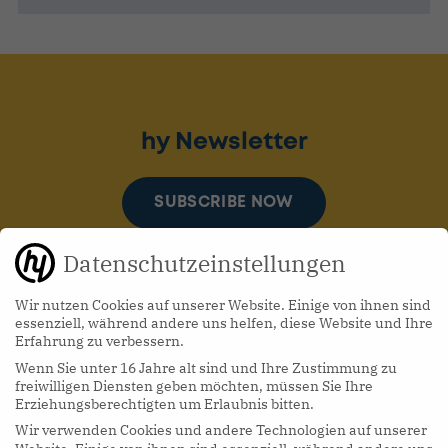
hy Newsletter
SUBSCRIBE NOW
Datenschutzeinstellungen
Wir nutzen Cookies auf unserer Website. Einige von ihnen sind
essenziell, während andere uns helfen, diese Website und Ihre
Erfahrung zu verbessern.
Wenn Sie unter 16 Jahre alt sind und Ihre Zustimmung zu
hy Podcasts
freiwilligen Diensten geben möchten, müssen Sie Ihre
Erziehungsberechtigten um Erlaubnis bitten.
Wir verwenden Cookies und andere Technologien auf unserer
LISTEN NOW