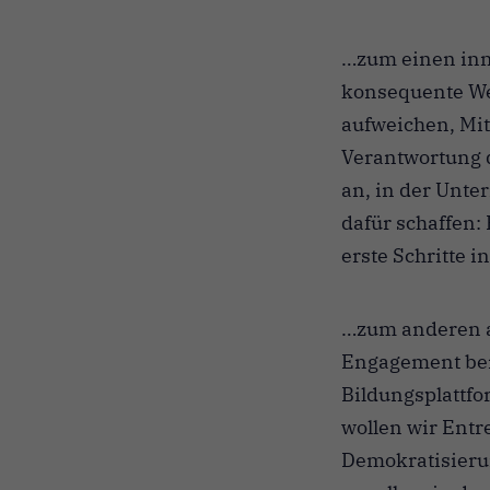
…zum einen inn
konsequente Wei
aufweichen, Mit
Verantwortung d
an, in der Unt
dafür schaffen:
erste Schritte 
…zum anderen a
Engagement bei 
Bildungsplattf
wollen wir Entr
Demokratisierun