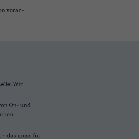
on voran-
elle! Wir
von On- und
innen
n – das muss für