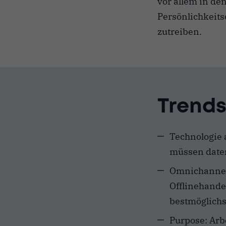
vor allem in de
Persönlichkeits
zutreiben.
Trends
Technologie 
müssen date
Omnichannel:
Offlinehande
bestmöglichs
Purpose: Arb