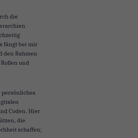
rch die
ierarchien
chzeitig
 fängt bei mir
nd den Rahmen
 Rollen und
 persönliches
gitalen
nd Coden. Hier
ützen, die
chheit schaffen;