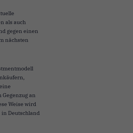
tuelle
n als auch
nd gegen einen
im nächsten
estmentmodell
enkäufern,
keine
im Gegenzug an
ese Weise wird
 in Deutschland