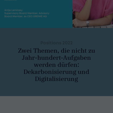
Positions 2022
Zwei Themen, die nicht zu
Jahr-hundert-Aufgaben
werden dürfen:
Dekarbonisierung und
Digitalisierung