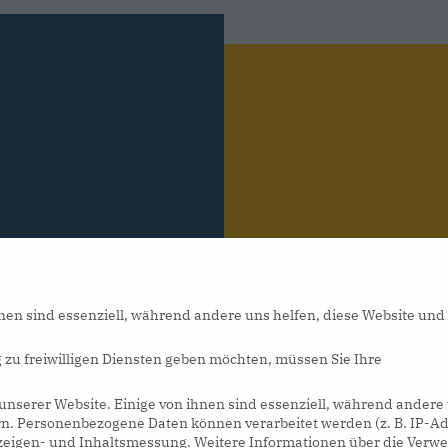
nen sind essenziell, während andere uns helfen, diese Website und
 zu freiwilligen Diensten geben möchten, müssen Sie Ihre
nserer Website. Einige von ihnen sind essenziell, während andere
rn.
Personenbezogene Daten können verarbeitet werden (z. B. IP-Ad
CON
Anzeigen- und Inhaltsmessung.
Weitere Informationen über die Ver