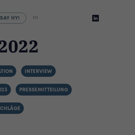
SAY HY!
EN
 2022
BY
ATION
FILTER BY
INTERVIEW
023
FILTER BY
PRESSEMITTEILUNG
R BY
CHLÄGE