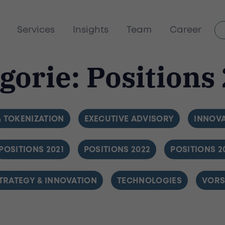
Services
Insights
Team
Career
gorie:
Positions
& TOKENIZATION
FILTER BY
EXECUTIVE ADVISORY
FILTER 
INNOV
FILTER BY
POSITIONS 2021
FILTER BY
POSITIONS 2022
FILTER BY
POSITIONS 2
ILTER BY
TRATEGY & INNOVATION
FILTER BY
TECHNOLOGIES
FILTE
VORS