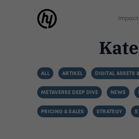
Impact
Kate
FILTER BY
ALL
FILTER BY
ARTIKEL
FILTER BY
DIGITAL ASSETS 
FILTER BY
METAVERSE DEEP DIVE
FILTER BY
NEWS
FILTER BY
PRICING & SALES
FILTER BY
STRATEGY
F
S